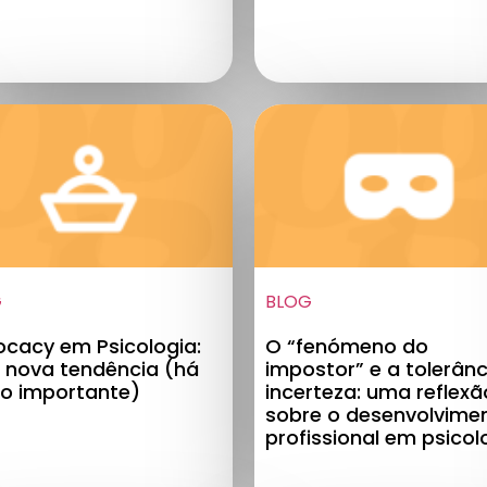
G
BLOG
cacy em Psicologia:
O “fenómeno do
nova tendência (há
impostor” e a tolerânc
o importante)
incerteza: uma reflexã
sobre o desenvolvime
profissional em psicol