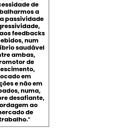
cessidade de
abalharmos a
a passividade
gressividade,
 aos feedbacks
cebidos, num
líbrio saudável
ntre ambas,
romotor de
rescimento,
focado em
ções e não em
pados, numa,
re desafiante,
ordagem ao
ercado de
trabalho.
“