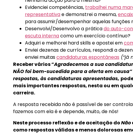
nenhuma acção para a mesma?
Evidenciei competências,
trabalhei numa mar
representativa
e demonstrei a mesma,
encaix
para assumir/desempenhar aquelas funções n
Desenvolvi/Desenvolvo a prática
do auto-con
escuta interna
como um exercício contínuo?
Adquiri e melhorei hard skills e apostei em
com
Enviei dezenas de currículos, respondi a deze
enviei muitas
candidaturas espontâneas
(“já 
Receber vários “
Agradecemos a sua candidatur
NÃO foi bem-sucedida para a oferta em causa” 
respostas, às candidaturas apresentadas,
pode
mais importantes respostas, nesta ou em qual
carreira.
A resposta recebida não é passível de ser control
fazemos com ela é e depende, muito, de nós!
Neste processo reflexão e de aceitação do
Não
como respostas válidas e menos dolorosas em