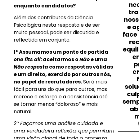
ne
enquanto candidatos?
tr
Além dos contributos da Ciência
noss
Psicológica nesta resposta e de ser
e a
muito pessoal, pode ser discutida e
face
reflectida em conjunto.
re
equi
1º Assumamos um ponto de partida
e
one fits all
: aceitarmos o
Não
e uma
p
Não resposta
como respostas válidas
c
e um direito, exercido por outros nós,
no papel de recrutadores.
Será mais
solu
fácil para uns do que para outros, mas
cul
merece o esforço e a consistência até
semp
se tornar menos “doloroso” e mais
ab
natural.
m
2º Façamos uma análise cuidada e
uma verdadeira reflexão, que permitam
uma visão global de todo o processo,