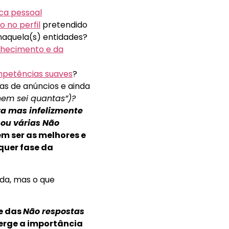
ca pessoal
o no perfil
pretendido
aquela(s) entidades?
hecimento e da
petências suaves
?
nas de anúncios e ainda
nem sei quantas”)?
a mas infelizmente
ou várias Não
m ser as melhores e
quer fase da
ada, mas o que
e das
Não respostas
erge a importância