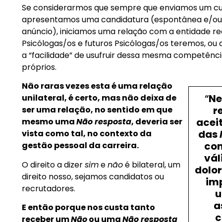
Se considerarmos que sempre que enviamos um cur
apresentamos uma candidatura (espontânea e/ou
anúncio), iniciamos uma relação com a entidade r
Psicólogas/os e futuros Psicólogas/os teremos, ou
a “facilidade” de usufruir dessa mesma competên
próprios.
Não raras vezes esta é uma relação
“
Ne
unilateral, é certo, mas não deixa de
r
ser uma relação, no sentido em que
acei
mesmo uma
Não resposta
, deveria ser
das
vista como tal, no contexto da
com
gestão pessoal da carreira.
vál
O direito a dizer
sim
e
não
é bilateral, um
dolo
direito nosso, sejamos candidatos ou
im
recrutadores.
u
a
E então porque nos custa tanto
c
receber um
Não
ou uma
Não resposta