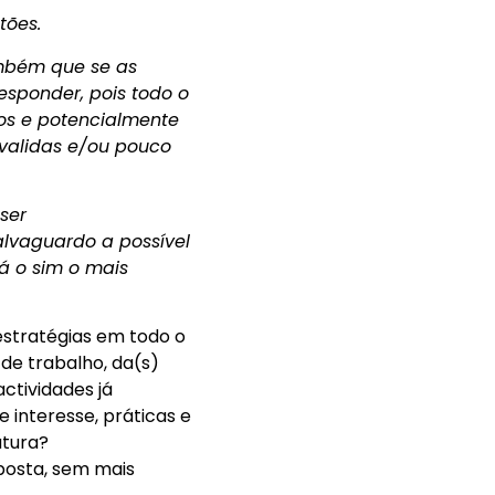
tões.
ambém que se as
esponder, pois todo o
os e potencialmente
 validas e/ou pouco
ser
lvaguardo a possível
rá o
sim
o mais
estratégias em todo o
de trabalho, da(s)
ctividades já
 interesse, práticas e
atura?
posta, sem mais