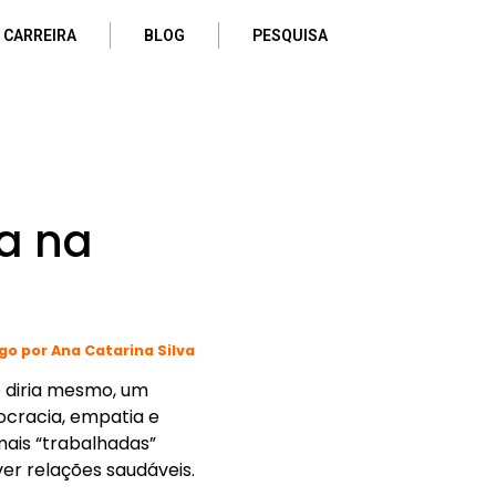
 CARREIRA
BLOG
PESQUISA
a na
igo por Ana Catarina Silva
 e diria mesmo, um
ocracia, empatia e
ais “trabalhadas”
r relações saudáveis.