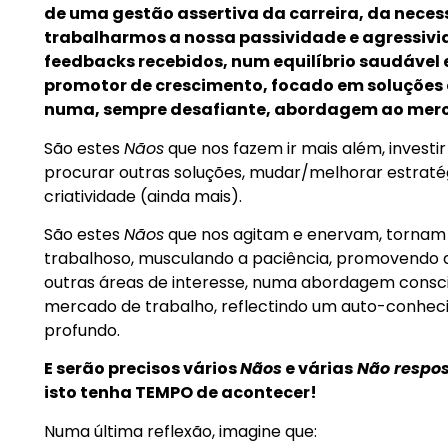
de uma gestão assertiva da carreira, da nece
trabalharmos a nossa passividade e agressivi
feedbacks recebidos, num equilíbrio saudável
promotor de crescimento, focado em soluções 
numa, sempre desafiante, abordagem ao merc
São estes
Nãos
que nos fazem ir mais além, investir
procurar outras soluções, mudar/melhorar estraté
criatividade (ainda mais).
São estes
Nãos
que nos agitam e enervam, tornam
trabalhoso, musculando a paciência, promovendo a
outras áreas de interesse, numa abordagem consci
mercado de trabalho, reflectindo um auto-conhec
profundo.
E serão precisos vários
Nãos
e várias
Não respo
isto tenha TEMPO de acontecer!
Numa última reflexão, imagine que: