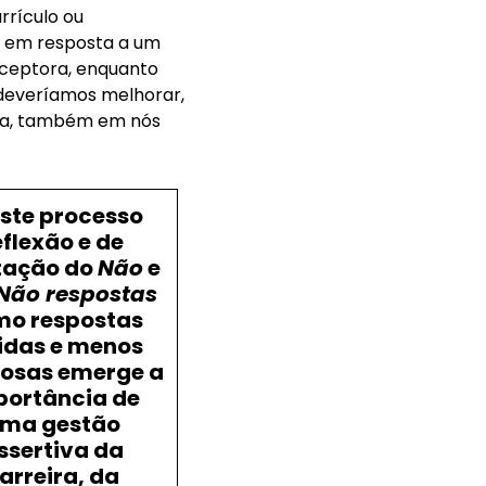
rículo ou
 em resposta a um
eceptora, enquanto
 deveríamos melhorar,
cia, também em nós
ste processo
eflexão e de
tação do
Não
e
Não respostas
o respostas
idas e menos
rosas emerge a
portância de
ma gestão
ssertiva da
arreira, da