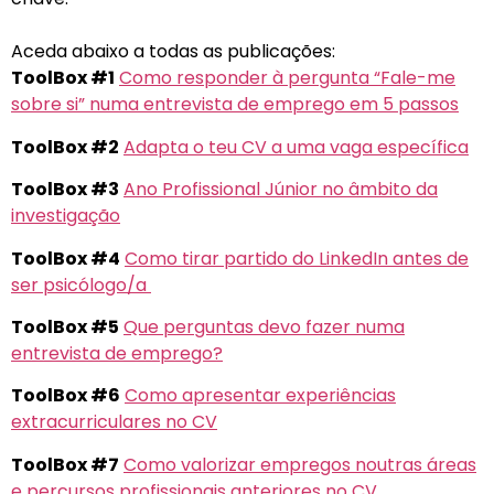
Aceda abaixo a todas as publicações:
ToolBox #1
Como responder à pergunta “Fale-me
sobre si” numa entrevista de emprego em 5 passos
ToolBox #2
Adapta o teu CV a uma vaga específica
ToolBox #3
Ano Profissional Júnior no âmbito da
investigação
ToolBox #4
Como tirar partido do LinkedIn antes de
ser psicólogo/a
ToolBox #5
Que perguntas devo fazer numa
entrevista de emprego?
ToolBox #6
Como apresentar experiências
extracurriculares no CV
ToolBox #7
Como valorizar empregos noutras áreas
e percursos profissionais anteriores no CV