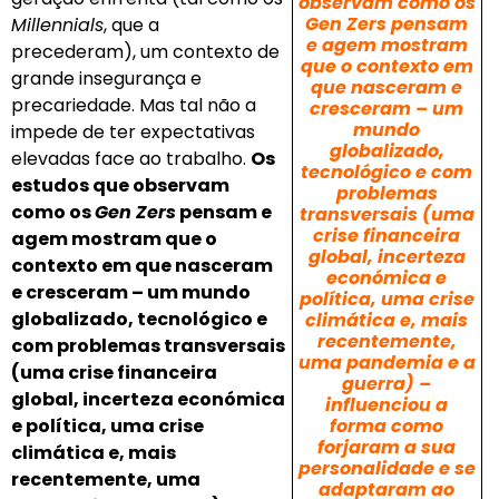
observam como os
Gen Zers pensam
Millennials
, que a
e agem mostram
precederam), um contexto de
que o contexto em
grande insegurança e
que nasceram e
precariedade. Mas tal não a
cresceram – um
mundo
impede de ter expectativas
globalizado,
elevadas face ao trabalho.
Os
tecnológico e com
estudos que observam
problemas
como os
Gen Zers
pensam e
transversais (uma
crise financeira
agem mostram que o
global, incerteza
contexto em que nasceram
económica e
e cresceram – um mundo
política, uma crise
globalizado, tecnológico e
climática e, mais
recentemente,
com problemas transversais
uma pandemia e a
(uma crise financeira
guerra) –
global, incerteza económica
influenciou a
e política, uma crise
forma como
forjaram a sua
climática e, mais
personalidade e se
recentemente, uma
adaptaram ao