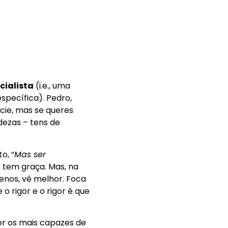
cialista
(i.e., uma
specífica). Pedro,
cie, mas se queres
ezas – tens de
o, “
Mas ser
té tem graça. Mas, na
enos, vê melhor. Foca
o rigor e o rigor é que
er os mais capazes de