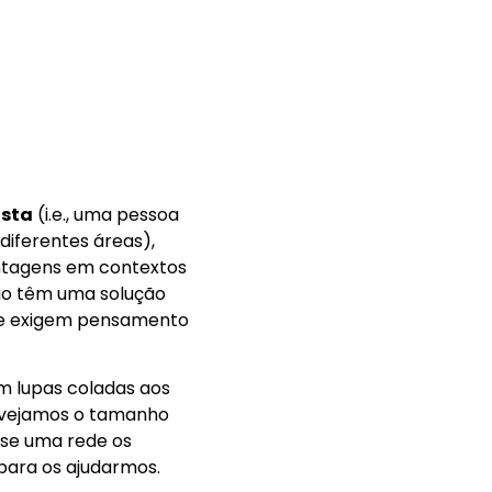
ista
(i.e., uma pessoa
diferentes áreas),
vantagens em contextos
não têm uma solução
 e exigem pensamento
m lupas coladas aos
o vejamos o tamanho
se uma rede os
 para os ajudarmos.