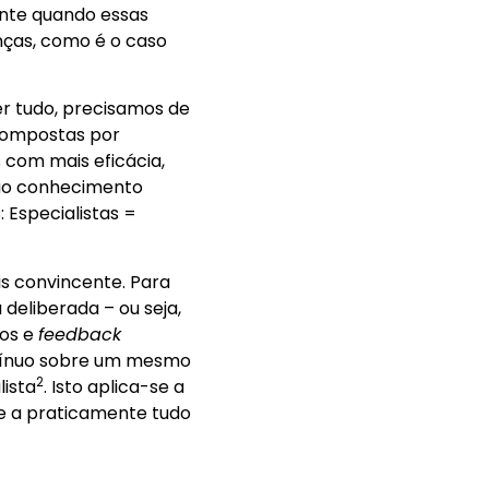
ente quando essas
nças, como é o caso
er tudo, precisamos de
compostas por
s com mais eficácia,
ao conhecimento
 Especialistas =
s convincente. Para
deliberada – ou seja,
ros e
feedback
ntínuo sobre um mesmo
2
lista
. Isto aplica-se a
– e a praticamente tudo