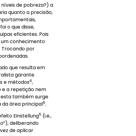
 níveis de pobreza?) a
ia quanto a precisão,
omportamentais,
oi o que disse,
pas eficientes. Pois
ge um conhecimento
. Trocando por
coordenadas.
ado que resulta em
alista garante
4
ões e métodos
,
o e a repetição nem
, esta também surge
6
 da área principal
.
5
feito Einstellung
(i.e.,
go
”), deliberando
vez de aplicar