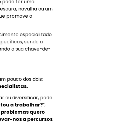
o pode ter uma
esoura, navalha ou um
que promove a
ecimento especializado
specíficas, sendo a
ando a sua chave-de-
um pouco dos dois:
ecialistas.
r ou diversificar, pode
tou a trabalhar?
”,
e problemas quero
evar-nos a percursos