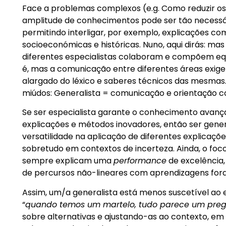
Face a problemas complexos (e.g. Como reduzir os
amplitude de conhecimentos pode ser tão necessár
permitindo interligar, por exemplo, explicações c
socioeconómicas e históricas. Nuno, aqui dirás: mas f
diferentes especialistas colaboram e compõem equi
é, mas a comunicação entre diferentes áreas exi
alargado do léxico e saberes técnicos das mesmas
miúdos: Generalista = comunicação e orientação 
Se ser especialista garante o conhecimento avanç
explicações e métodos inovadores, então ser gener
versatilidade na aplicação de diferentes explicaç
sobretudo em contextos de incerteza. Ainda, o foc
sempre explicam uma
performance
de excelência
de percursos não-lineares com aprendizagens fora
Assim, um/a generalista está menos suscetível ao e
“
quando temos um martelo, tudo parece um pre
sobre alternativas e ajustando-as ao contexto, em 