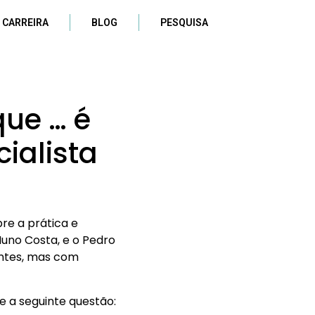
 CARREIRA
BLOG
PESQUISA
que … é
ialista
re a prática e
Nuno Costa, e o Pedro
entes, mas com
e a seguinte questão: