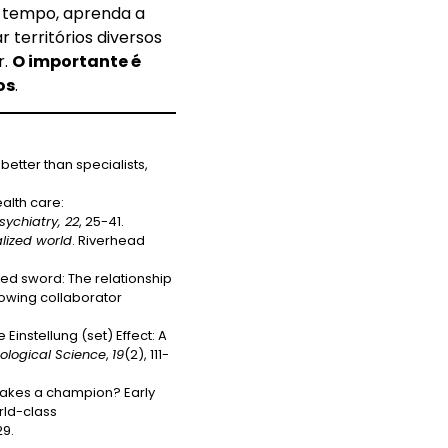
 tempo, aprenda a
territórios diversos
r.
O importante é
os
.
 better than specialists,
alth care:
sychiatry, 22
, 25-41.
lized world
. Riverhead
ged sword: The relationship
llowing collaborator
 Einstellung (set) Effect: A
hological Science
,
19
(2), 111-
 makes a champion? Early
orld-class
29.