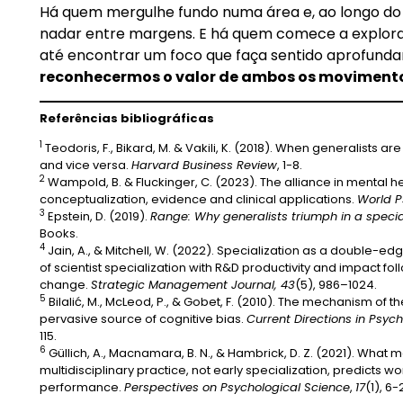
Há quem mergulhe fundo numa área e, ao longo do
nadar entre margens. E há quem comece a explorar 
até encontrar um foco que faça sentido aprofunda
reconhecermos o valor de ambos os moviment
Referências bibliográficas
1
Teodoris, F., Bikard, M. & Vakili, K. (2018). When generalists are
and vice versa.
Harvard Business Review
, 1-8.
2
Wampold, B. & Fluckinger, C. (2023). The alliance in mental he
conceptualization, evidence and clinical applications.
World P
3
Epstein, D. (2019).
Range: Why generalists triumph in a specia
Books.
4
Jain, A., & Mitchell, W. (2022). Specialization as a double-ed
of scientist specialization with R&D productivity and impact fo
change.
Strategic Management Journal, 43
(5), 986–1024.
5
Bilalić, M., McLeod, P., & Gobet, F. (2010). The mechanism of the
pervasive source of cognitive bias.
Current Directions in Psyc
115.
6
Güllich, A., Macnamara, B. N., & Hambrick, D. Z. (2021). What
multidisciplinary practice, not early specialization, predicts w
performance.
Perspectives on Psychological Science
,
17
(1), 6-