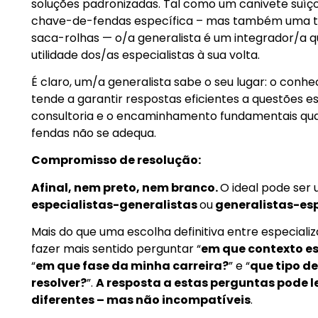
soluções padronizadas. Tal como um canivete suíç
chave-de-fendas específica – mas também uma t
saca-rolhas — o/a generalista é um integrador/a 
utilidade dos/as especialistas à sua volta.
É claro, um/a generalista sabe o seu lugar: o conh
tende a garantir respostas eficientes a questões e
consultoria e o encaminhamento fundamentais qu
fendas não se adequa.
Compromisso de resolução:
Afinal, nem preto, nem branco.
O ideal pode ser 
especialistas-generalistas
ou
generalistas-esp
Mais do que uma escolha definitiva entre especializa
fazer mais sentido perguntar “
em que contexto es
“
em que fase da minha carreira?
” e “
que tipo d
resolver?
”.
A resposta a estas perguntas pode l
diferentes – mas não incompatíveis
.