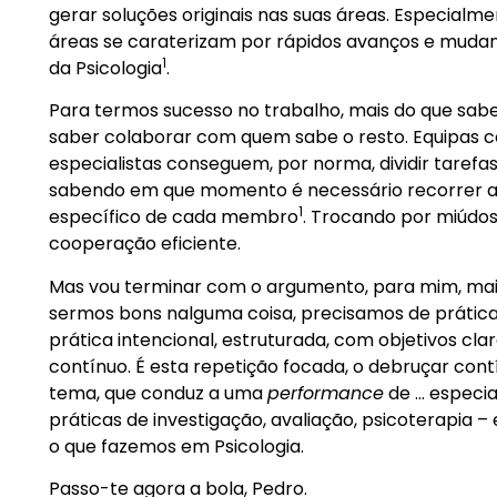
gerar soluções originais nas suas áreas. Especialm
áreas se caraterizam por rápidos avanços e muda
1
da Psicologia
.
Para termos sucesso no trabalho, mais do que sab
saber colaborar com quem sabe o resto. Equipas 
especialistas conseguem, por norma, dividir tarefa
sabendo em que momento é necessário recorrer 
1
específico de cada membro
. Trocando por miúdos:
cooperação eficiente.
Mas vou terminar com o argumento, para mim, mai
sermos bons nalguma coisa, precisamos de prática 
prática intencional, estruturada, com objetivos cla
contínuo. É esta repetição focada, o debruçar co
tema, que conduz a uma
performance
de … especia
práticas de investigação, avaliação, psicoterapia 
o que fazemos em Psicologia.
Passo-te agora a bola, Pedro.