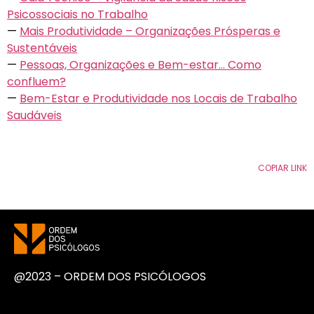
Psicossociais no Trabalho
—
Mais Produtividade – Organizações Prósperas e
Sustentáveis
—
Pessoas, Organizações e Bem-estar… Como
confluem?
—
Bem-Estar e Produtividade nos Locais de Trabalho
Saudáveis
COPIAR LINK
@2023 – ORDEM DOS PSICÓLOGOS