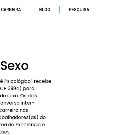
 CARREIRA
BLOG
PESQUISA
 Sexo
 é Psicológico” recebe
 (CP 3994) para
do sexo. Os dois
nversa inter-
carreira nas
Trabalhadores(as) do
rea de Excelência e
eses.