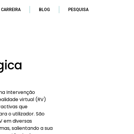
 CARREIRA
BLOG
PESQUISA
a
gica
 na Intervenção
ealidade virtual (RV)
ractivas que
a o utilizador. São
V em diversas
mas, salientando a sua