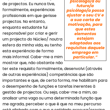
psicólogo/a ou
de projectos. Eu nunca tive,
futuro/a
formalmente, experiências
psicólogo/a possa
ajustar o seu CV e
profissionais em que gerisse
a sua carta de
projectos. No entanto,
motivação, para
enquanto estudante fui
que estes
responsável por criar e gerir
elementos
estejam
um projecto do Núcleo/ noutra
adaptados aos
esfera da minha vida, eu tenho
requisitos daquele
esta experiência de forma
emprego em
mais informal. Cabe-me a mim
particular.”
mostrar que, não obstante não
ter este requisito formalmente, desenvolvi (através
de outras experiências) competências que são
importantes e que, de certa forma, me habilitam para
o desempenho de funções e tarefas inerentes à
gestão de projectos. Ou seja, cabe-me a mim, ao
analisar uma vaga ou uma determinada função que
me agrada, perceber o que é que no meu percurso
está alinhado com o que a entidade procura/precisa…