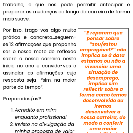
trabalho, o que nos pode permitir antecipar e
preparar as mudanças ao longo da carreira de forma
mais suave.
Por isso, trago-vos algo muito
“E reparem que
prático e concreto…seguem-
pensar sobre
“sou/estou
se 12 afirmações que proponho
empregável?” não
ser o nosso mote de reflexão
implica se à data
sobre a nossa carreira neste
estamos ou não a
inicio no ano e convido-vos a
vivenciar uma
situação de
assinalar as afirmações cuja
desemprego,
resposta seja “sim, na maior
implica sim
parte do tempo”.
reflectir sobre a
forma como temos
Preparados/as?
desenvolvido ou
iremos
Acredito em mim
desenvolver a
enquanto profissional
nossa carreira, de
modo a conferir
Invisto na divulgação da
uma maior
minha proposta de valor