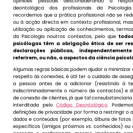
opiniões pessoais desconsiderando a respon
deontológica dos profissionais da Psicologi
recordemos que a prática profissional não se red
ou à acção directa em contexto profissional, m
utilização ou aplicação de conhecimentos, termos
da Psicologia noutros contextos, pelo que
todos
psicólogas têm a obrigação ética de ser re
declarações públicas, independenteme
referirem, ou não, a aspectos da ciência psico
Algumas regras básicas podem ajudar a minimizar es
respeito às conexões, é útil ter o cuidado de as
a pessoa antes de a adicionar (resistindo à 
indiscriminadamente o número de contactos) e d
de conexão de clientes, já que tal consubstanciari
interditada pelo
Código Deontológico
. Podemos
definições de privacidade por forma a restringir o
dados e conteúdos (por exemplo, álbuns de fotos 
específicos (amigos próximos
vs
. conhecidos) ou 