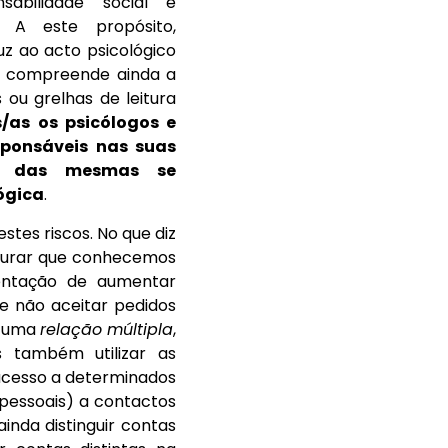
sabilidade social e
a. A este propósito,
uz ao acto psicológico
as compreende ainda a
 ou grelhas de leitura
/as os psicólogos e
sponsáveis nas suas
nte das mesmas se
lógica
.
tes riscos. No que diz
segurar que conhecemos
tentação de aumentar
e não aceitar pedidos
a uma
relação múltipla
,
 também utilizar as
 acesso a determinados
pessoais) a contactos
ainda distinguir contas