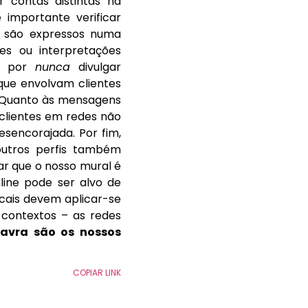
r contas distintas na
 importante verificar
e são expressos numa
ões ou interpretações
sa por
nunca
divulgar
que envolvam clientes
. Quanto às mensagens
 clientes em redes não
desencorajada. Por fim,
utros perfis também
r que o nosso mural é
line pode ser alvo de
cais devem aplicar-se
 contextos – as redes
avra são os nossos
COPIAR LINK