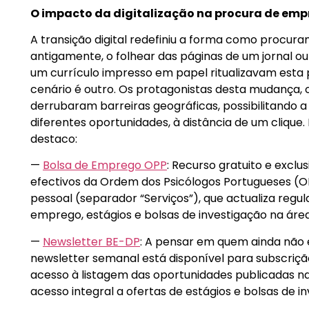
O impacto da digitalização na procura de em
A transição digital redefiniu a forma como procur
antigamente, o folhear das páginas de um jornal 
um currículo impresso em papel ritualizavam esta p
cenário é outro. Os protagonistas desta mudança, o
derrubaram barreiras geográficas, possibilitando a
diferentes oportunidades, à distância de um clique. E
destaco:
—
Bolsa de Emprego OPP
: Recurso gratuito e excl
efectivos da Ordem dos Psicólogos Portugueses (O
pessoal (separador “Serviços”), que actualiza regu
emprego, estágios e bolsas de investigação na área
—
Newsletter BE-DP
: A pensar em quem ainda não e
newsletter semanal está disponível para subscriçã
acesso à listagem das oportunidades publicadas 
acesso integral a ofertas de estágios e bolsas de i