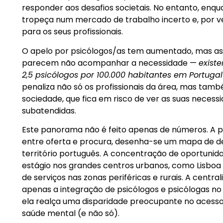
responder aos desafios societais. No entanto, enqu
tropeça num mercado de trabalho incerto e, por v
para os seus profissionais.
O apelo por psicólogos/as tem aumentado, mas as
parecem não acompanhar a necessidade —
exist
2,5 psicólogos por 100.000 habitantes em Portugal
penaliza não só os profissionais da área, mas tam
sociedade, que fica em risco de ver as suas necess
subatendidas.
Este panorama não é feito apenas de números. A p
entre oferta e procura, desenha-se um mapa de d
território português. A concentração de oportuni
estágio nos grandes centros urbanos, como Lisboa 
de serviços nas zonas periféricas e rurais. A centra
apenas a integração de psicólogos e psicólogas n
ela realça uma disparidade preocupante no acesso
saúde mental (e não só).