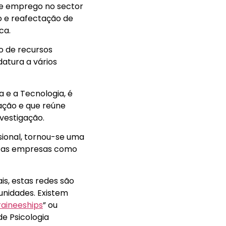
de emprego no sector
o e reafectação de
ca.
o de recursos
atura a vários
 e a Tecnologia, é
ação e que reúne
nvestigação.
ssional, tornou-se uma
a as empresas como
s, estas redes são
tunidades. Existem
raineeships
” ou
de Psicologia