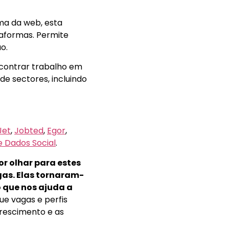
ema da web, esta
taformas. Permite
ão.
ncontrar trabalho em
de sectores, incluindo
Jet
,
Jobted
,
Egor
,
e Dados Social
.
or olhar para estes
gas. Elas tornaram-
 que nos ajuda a
e vagas e perfis
crescimento e as