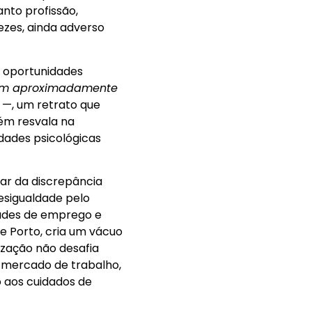
anto profissão,
ezes, ainda adverso
 oportunidades
em aproximadamente
—, um retrato que
bém resvala na
idades psicológicas
ar da discrepância
esigualdade pelo
dades de emprego e
e Porto, cria um vácuo
lização não desafia
o mercado de trabalho,
 aos cuidados de