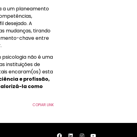
rta a um planeamento
competências,
l desejado. A
as mudanças, tirando
elemento-chave entre
.
 psicologia não é uma
as instituições de
tais encaram(os) esta
ciência e profissão,
Valorizá-la como
COPIAR LINK