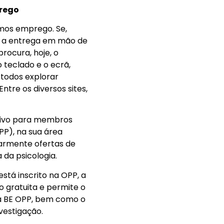
prego
amos emprego. Se,
ou a entrega em mão de
rocura, hoje, o
 teclado e o ecrã,
 todos explorar
ntre os diversos sites,
usivo para membros
PP), na sua área
larmente ofertas de
 da psicologia.
stá inscrito na OPP, a
o gratuita e permite o
na BE OPP, bem como o
nvestigação.