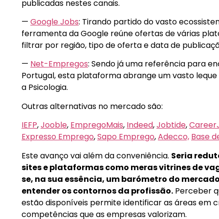
publicadas nestes canais.
—
Google Jobs
: Tirando partido do vasto ecossist
ferramenta da Google reúne ofertas de várias pla
filtrar por região, tipo de oferta e data de publicaç
—
Net-Empregos
: Sendo já uma referência para e
Portugal, esta plataforma abrange um vasto leque 
a Psicologia.
Outras alternativas no mercado são:
IEFP
,
Jooble
,
EmpregoMais
,
Indeed
,
Jobtide
,
Career
Expresso Emprego
,
Sapo Emprego
,
Adecco,
Base d
Este avanço vai além da conveniência.
Seria redut
sites e plataformas como meras vitrines de va
se, na sua essência, um barómetro do mercado
entender os contornos da profissão.
Perceber qu
estão disponíveis permite identificar as áreas em 
competências que as empresas valorizam.