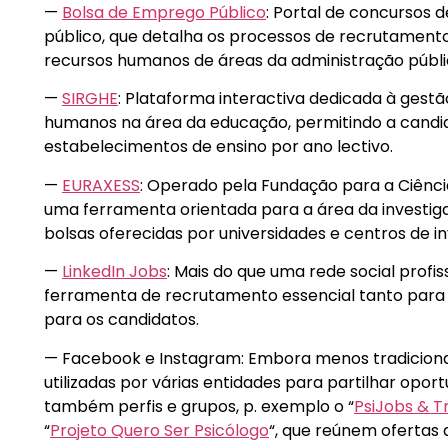
—
Bolsa de Emprego Público
: Portal de concursos 
público, que detalha os processos de recrutament
recursos humanos de áreas da administração públi
—
SIRGHE
: Plataforma interactiva dedicada à gestã
humanos na área da educação, permitindo a candid
estabelecimentos de ensino por ano lectivo.
—
EURAXESS
: Operado pela Fundação para a Ciência
uma ferramenta orientada para a área da investig
bolsas oferecidas por universidades e centros de i
—
LinkedIn Jobs
: Mais do que uma rede social profi
ferramenta de recrutamento essencial tanto par
para os candidatos.
— Facebook e Instagram: Embora menos tradicionai
utilizadas por várias entidades para partilhar opor
também perfis e grupos, p. exemplo o “
PsiJobs & T
“
Projeto Quero Ser Psicólogo
“, que reúnem ofertas 