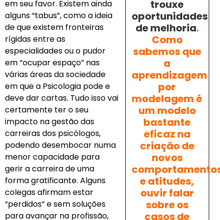
trouxe
em seu favor. Existem ainda
oportunidades
alguns “tabus”, como a ideia
de melhoria
.
de que existem fronteiras
Como
rígidas entre as
sabemos que
especialidades ou o pudor
a
em “ocupar espaço” nas
aprendizagem
várias áreas da sociedade
por
em que a Psicologia pode e
modelagem é
deve dar cartas. Tudo isso vai
um modelo
certamente ter o seu
bastante
impacto na gestão das
eficaz na
carreiras dos psicólogos,
criação de
podendo desembocar numa
novos
menor capacidade para
comportamento
gerir a carreira de uma
e atitudes,
forma gratificante. Alguns
ouvir falar
colegas afirmam estar
sobre os
“perdidos” e sem soluções
casos de
para avançar na profissão,